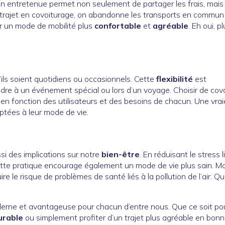
en entretenue permet non seulement de partager les frais, mais
n trajet en covoiturage, on abandonne les transports en commun
rir un mode de mobilité plus
confortable
et
agréable
. Eh oui, p
’ils soient quotidiens ou occasionnels. Cette
flexibilité
est
endre à un événement spécial ou lors d’un voyage. Choisir de cov
n fonction des utilisateurs et des besoins de chacun. Une vrai
ptées à leur mode de vie.
ssi des implications sur notre
bien-être
. En réduisant le stress l
 cette pratique encourage également un mode de vie plus sain. M
e le risque de problèmes de santé liés à la pollution de l’air. Qu
derne et avantageuse pour chacun d’entre nous. Que ce soit po
urable
ou simplement profiter d’un trajet plus agréable en bon