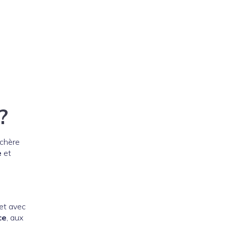
?
 chère
e
et
jet avec
ce
, aux