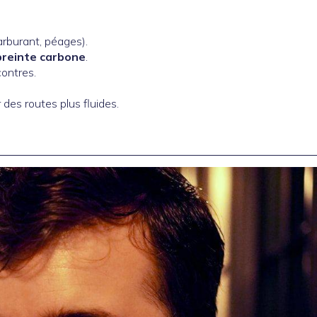
carburant, péages).
preinte carbone
.
contres.
 des routes plus fluides.