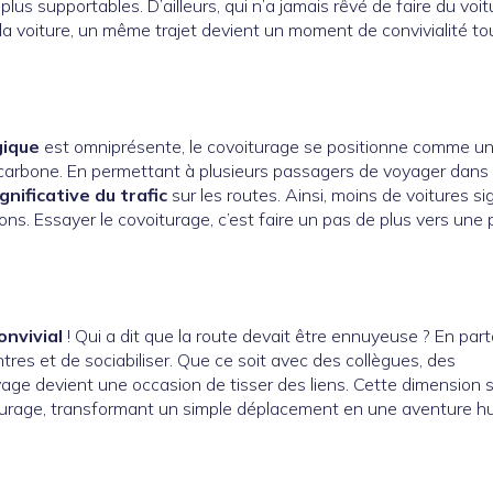
us supportables. D’ailleurs, qui n’a jamais rêvé de faire du voi
la voiture, un même trajet devient un moment de convivialité to
gique
est omniprésente, le covoiturage se positionne comme u
 carbone. En permettant à plusieurs passagers de voyager dans
gnificative du trafic
sur les routes. Ainsi, moins de voitures sig
ns. Essayer le covoiturage, c’est faire un pas de plus vers une 
nvivial
! Qui a dit que la route devait être ennuyeuse ? En par
ontres et de sociabiliser. Que ce soit avec des collègues, des
e devient une occasion de tisser des liens. Cette dimension s
iturage, transformant un simple déplacement en une aventure h