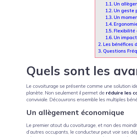
1.1.
Un allège
1.2.
Un geste p
1.3.
Un moment
1.4.
Ergonomie
1.5.
Flexibilité
1.6.
Un impact 
2.
Les bénéfices 
3.
Questions Fréq
Quels sont les av
Le covoiturage se présente comme une solution idéa
planète. Non seulement il permet de
réduire les c
conviviale. Découvrons ensemble les multiples béné
Un allègement économique
Le premier atout du covoiturage, et non des moind
d’autres occupants, le conducteur peut voir ses d