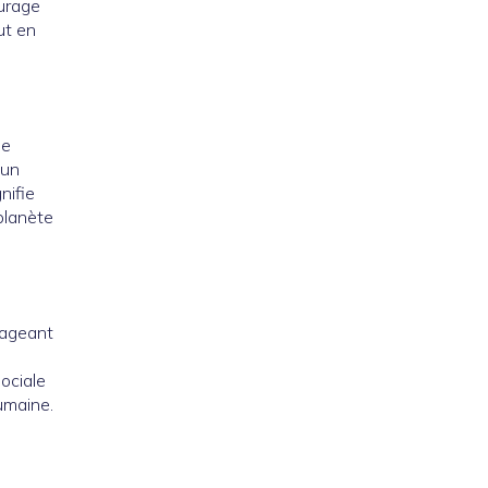
turage
ut en
ne
 un
nifie
planète
tageant
ociale
umaine.