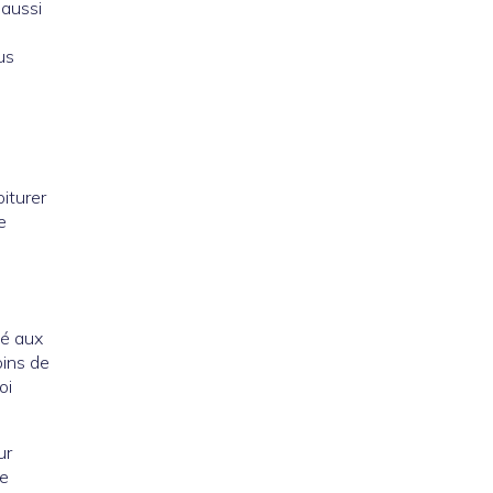
 aussi
lus
oiturer
e
ié aux
oins de
oi
ur
ne