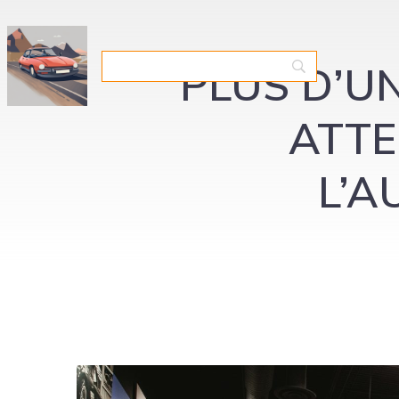
PLUS D’UN
ATTE
L’A