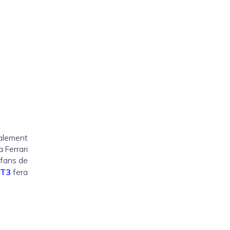
galement
 Ferrari
 fans de
T3
fera